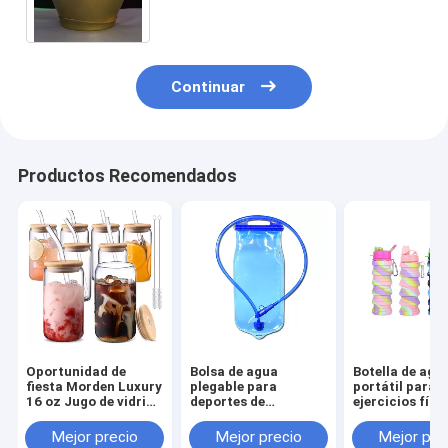
botella de vino LED
Continuar
Productos Recomendados
Oportunidad de
Bolsa de agua
Botella de agu
fiesta Morden Luxury
plegable para
portátil para
16 oz Jugo de vidrio
deportes de
ejercicios físi
claro Mason con
campamento
montar en bici
tapa de bambú y paja
Durable y sin BPA
Camuflaje cre
Mejor precio
Mejor precio
Mejor pre
Taza plegable 