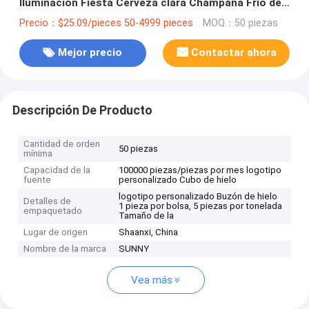
Iluminación Fiesta Cerveza clara Champaña Frío de
botella de vino LED
Precio：$25.09/pieces 50-4999 pieces
MOQ：50 piezas
Mejor precio
Contactar ahora
Descripción De Producto
Cantidad de orden
50 piezas
mínima
Capacidad de la
100000 piezas/piezas por mes logotipo
fuente
personalizado Cubo de hielo
logotipo personalizado Buzón de hielo
Detalles de
1 pieza por bolsa, 5 piezas por tonelada
empaquetado
Tamaño de la
Lugar de origen
Shaanxi, China
Nombre de la marca
SUNNY
Vea más