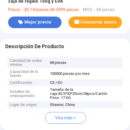
caja de regalo Tong y EVA
Precio：$5.14/pieces 68-2999 pieces
MOQ：68 piezas
Mejor precio
Contactar ahora
Descripción De Producto
Cantidad de orden
68 piezas
mínima
Capacidad de la
100000 piezas por mes
fuente
Certificación
CE / EU
Tamaño de la
Detalles de
caja:45.5*32*25cm/34pcs/Cartón
empaquetado
Peso: 17 KG
Lugar de origen
Shaanxi, China
Vea más