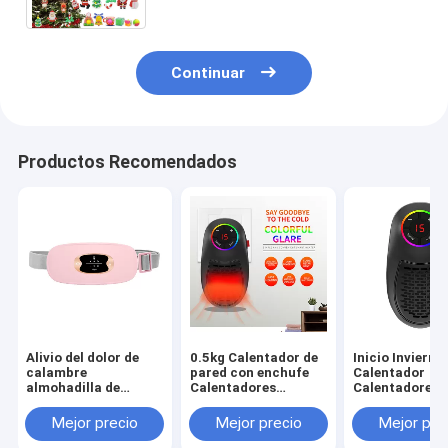
Continuar
Productos Recomendados
Alivio del dolor de
0.5kg Calentador de
Inicio Invierno
calambre
pared con enchufe
Calentador
almohadilla de
Calentadores
Calentadores
calentamiento
eléctricos portátiles
eléctricos
menstrual
para jardines
Termostato
Mejor precio
Mejor precio
Mejor pre
inteligente con
ajustable Enc
modelo recargable y
para invierno