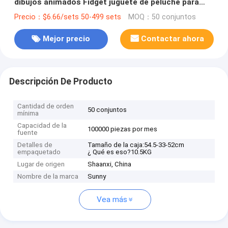
dibujos animados Fidget juguete de peluche para
niños juego de juego
Precio：$6.66/sets 50-499 sets
MOQ：50 conjuntos
Mejor precio
Contactar ahora
Descripción De Producto
Cantidad de orden
50 conjuntos
mínima
Capacidad de la
100000 piezas por mes
fuente
Detalles de
Tamaño de la caja:54.5-33-52cm
empaquetado
¿ Qué es eso?10.5KG
Lugar de origen
Shaanxi, China
Nombre de la marca
Sunny
Vea más