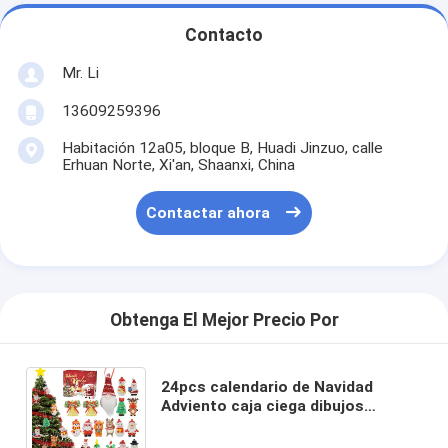
Contacto
Mr. Li
13609259396
Habitación 12a05, bloque B, Huadi Jinzuo, calle
Erhuan Norte, Xi'an, Shaanxi, China
Contactar ahora
Obtenga El Mejor Precio Por
24pcs calendario de Navidad
Adviento caja ciega dibujos
animados Fidget juguete de
peluche para niños juego de juego