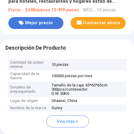
para hoteles, restaurantes y hogares estilo de
diseño clásico
Precio：$4.88/pieces 10-499 pieces
MOQ：10 piezas
Mejor precio
Contactar ahora
Descripción De Producto
Cantidad de orden
10 piezas
mínima
Capacidad de la
100000 piezas por mes
fuente
Tamaño de la caja: 65*65*65cm
Detalles de
300pcs/contenedor
empaquetado
G.W. 30KG
Lugar de origen
Shaanxi, China
Nombre de la marca
Sunny
Vea más