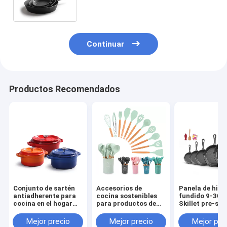
diseño clásico
Continuar
Productos Recomendados
Conjunto de sartén
Accesorios de
Panela de hier
antiadherente para
cocina sostenibles
fundido 9-30
cocina en el hogar
para productos de
Skillet pre-sa
Logotipo
cocina con logotipo
para las neces
personalizado y
personalizado Peso
de cocina al ai
Mejor precio
Mejor precio
Mejor pre
servicio OEM ODM
de 1,2 kg
libre en interi