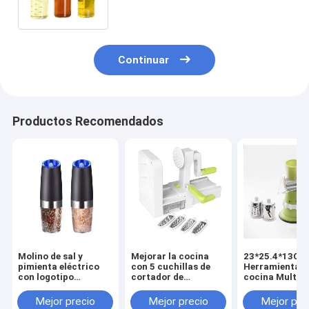
* 25cm
Continuar
Productos Recomendados
Molino de sal y
Mejorar la cocina
23*25.4*13CM
pimienta eléctrico
con 5 cuchillas de
Herramientas 
con logotipo
cortador de
cocina Multif
recargable
vegetales en espiral
Procesador de
ABS PS TPR 420 de
alimentos Man
Mejor precio
Mejor precio
Mejor pre
acero inoxidable
Cortador de