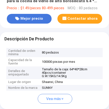
para la cocina de vidrio de alto borosilicato 6.4 *
25cm
Precio：$1.49/pieces 80-499 pieces
MOQ：80 pedazos
Mejor precio
Contactar ahora
Descripción De Producto
Cantidad de orden
80 pedazos
mínima
Capacidad de la
100000 piezas por mes
fuente
Tamaño de la caja: 64*40*28cm
Detalles de
40pcs/container
empaquetado
G.W.15KG/14.5Kg
Lugar de origen
Shaanxi, China
Nombre de la marca
SUNNY
Vea más