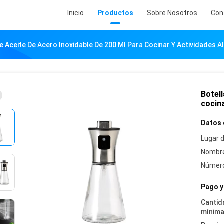
Inicio
Productos
Sobre Nosotros
Con
e Aceite De Acero Inoxidable De 200 Ml Para Cocinar Y Actividades Al 
Botell
cocina
Datos 
Lugar d
Nombre
Número
Pago y
Cantid
mínima