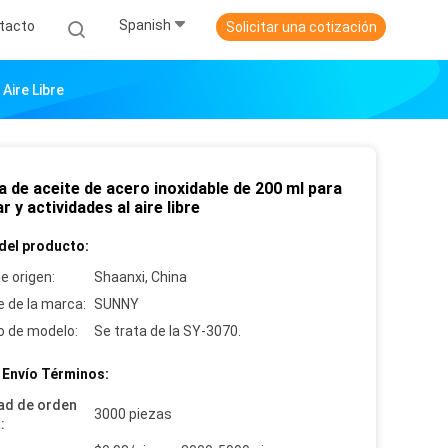
Spanish
tacto
Solicitar una cotización
Aire Libre
a de aceite de acero inoxidable de 200 ml para
r y actividades al aire libre
del producto:
e origen:
Shaanxi, China
 de la marca:
SUNNY
 de modelo:
Se trata de la SY-3070.
 Envío Términos:
ad de orden
3000 piezas
: