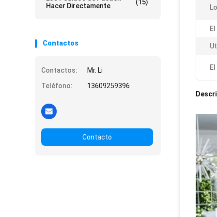
(15)
Hacer Directamente
Lo
El
Contactos
Ut
El
Contactos:
Mr. Li
Teléfono:
13609259396
Descri
Contacto