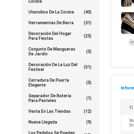
Cocina
Utensilios De La Cocina
(40)
Herramientas De Barra
(31)
Decoración Del Hogar
(25)
Para Fiestas
Conjunto De Mangueras
(5)
De Jardín
Decoración De La Luz Del
(51)
Festival
Cerradura De Puerta
(5)
Elegante
Inform
Separador De Batería
(1)
Para Pasteles
El
Venta En Las Tiendas
(12)
N
Nueva Llegada
(9)
P
Los Pedidos Se Pueden