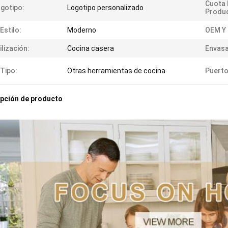
Cuota 
gotipo:
Logotipo personalizado
Produc
 Estilo:
Moderno
OEM Y
ilización:
Cocina casera
Envas
 Tipo:
Otras herramientas de cocina
Puerto
pción de producto