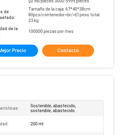
:
$0.98/pieces 3000-5999 pieces
Tamaño de la caja: 67*40*38cm
es de
80pcs/contenedor<br/>El peso total:
uetado:
23 kg.
dad de la
100000 piezas por mes
:
Mejor Precio
Contacto
Sostenible, abastecido,
erísticas:
sostenible, abastecido
dad:
200 ml