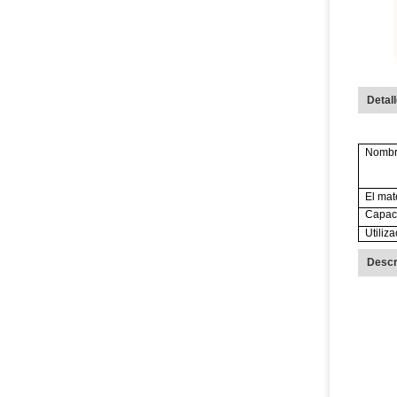
Detal
Nombr
El mat
Capac
Utiliz
Descr