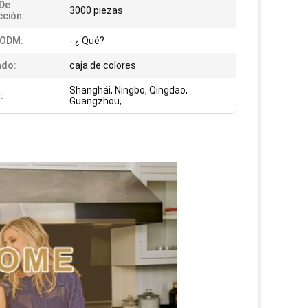
De
3000 piezas
ción:
 ODM:
- ¿ Qué?
ado:
caja de colores
Shanghái, Ningbo, Qingdao,
:
Guangzhou,